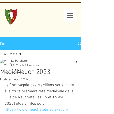
Compagnie
des Maciliens
Post
All Posts
La Perchette
All Posts
Feb 6, 2023
1 min read
MédiéNeuch 2023
Evénements
Updated:
Apr 9, 2023
La Compagnie des Maciliens vous invite 
à la toute première fête médiévale de la 
ville de Neuchâtel les 15 et 16 avril 
2023! plus d'infos sur: 
https://www.neuchatelmedieval.ch/